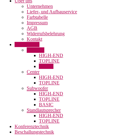
Über uns
Unternehmen
Liefer- und Aufbauservice
Farbtabelle
Impressum
AGB
Widerrufsbelehrung
Kontakt
Lautsprecher
Satelliten
HIGH-END
TOPLINE
BASIC
Center
HIGH-END
TOPLINE
Subwoofer
HIGH-END
TOPLINE
BASIC
Standlautsprecher
HIGH-END
TOPLINE
Konferenztechnik
Beschallungstechnik