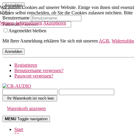
Anmelden
Wir nutzen Cookies auf unserer Website. Einige von ihnen sind essenzi
×
können selbst entscheiden, ob Sie die Cookies zulassen möchten. Bitte
Benutzername
Weitere Informationen
Akzeptieren
Passwort
Angemeldet bleiben
Mit Ihrer Anmeldung erklären Sie sich mit unseren
AGB
,
Widerrufsb
Anmelden
Registrieren
Benutzername vergessen?
Passwort vergessen?
Ihr Warenkorb ist noch leer.
Warenkorb anzeigen
MENU
Toggle navigation
Start