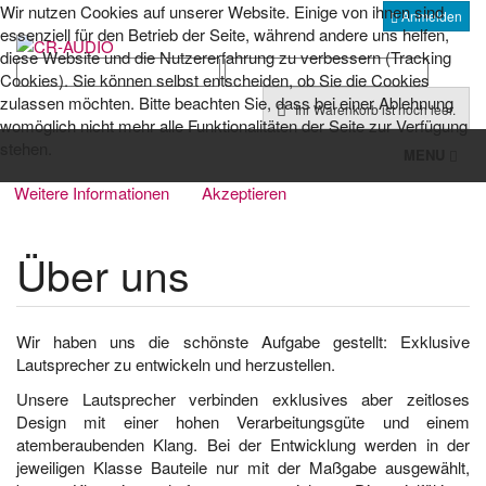
Wir nutzen Cookies auf unserer Website. Einige von ihnen sind
Anmelden
essenziell für den Betrieb der Seite, während andere uns helfen,
diese Website und die Nutzererfahrung zu verbessern (Tracking
Cookies). Sie können selbst entscheiden, ob Sie die Cookies
zulassen möchten. Bitte beachten Sie, dass bei einer Ablehnung
Ihr Warenkorb ist noch leer.
womöglich nicht mehr alle Funktionalitäten der Seite zur Verfügung
stehen.
Toggl
MENU
navig
Weitere Informationen
Akzeptieren
Über uns
Wir haben uns die schönste Aufgabe gestellt: Exklusive
Lautsprecher zu entwickeln und herzustellen.
Unsere Lautsprecher verbinden exklusives aber zeitloses
Design mit einer hohen Verarbeitungsgüte und einem
atemberaubenden Klang. Bei der Entwicklung werden in der
jeweiligen Klasse Bauteile nur mit der Maßgabe ausgewählt,