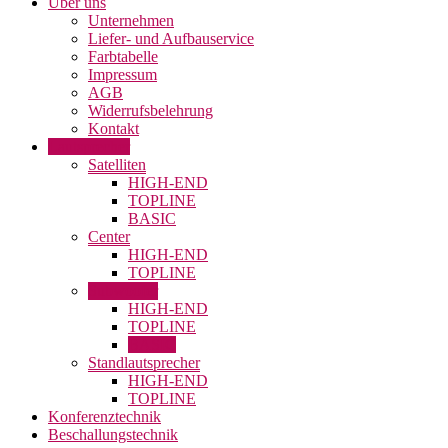
Über uns
Unternehmen
Liefer- und Aufbauservice
Farbtabelle
Impressum
AGB
Widerrufsbelehrung
Kontakt
Lautsprecher
Satelliten
HIGH-END
TOPLINE
BASIC
Center
HIGH-END
TOPLINE
Subwoofer
HIGH-END
TOPLINE
BASIC
Standlautsprecher
HIGH-END
TOPLINE
Konferenztechnik
Beschallungstechnik