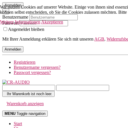
Anmelden
Wir nutzen Cookies auf unserer Website. Einige von ihnen sind essenzi
×
können selbst entscheiden, ob Sie die Cookies zulassen möchten. Bitte
Benutzername
Weitere Informationen
Akzeptieren
Passwort
Angemeldet bleiben
Mit Ihrer Anmeldung erklären Sie sich mit unseren
AGB
,
Widerrufsb
Anmelden
Registrieren
Benutzername vergessen?
Passwort vergessen?
Ihr Warenkorb ist noch leer.
Warenkorb anzeigen
MENU
Toggle navigation
Start